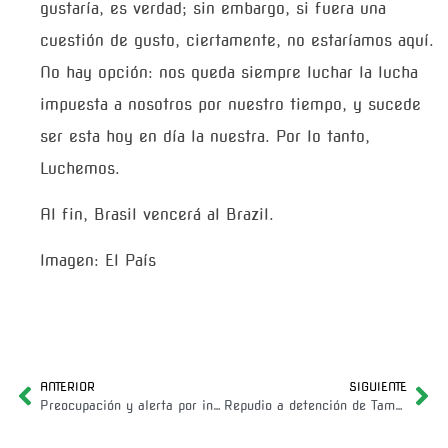
gustaría, es verdad; sin embargo, si fuera una
cuestión de gusto, ciertamente, no estaríamos aquí.
No hay opción: nos queda siempre luchar la lucha
impuesta a nosotros por nuestro tiempo, y sucede
ser esta hoy en día la nuestra. Por lo tanto,
Luchemos.
Al fin, Brasil vencerá al Brazil.
Imagen: El País
ANTERIOR
SIGUIENTE
Preocupación y alerta por incendios en la Amazonia, y criminalización a organizaciones ambientalistas
Repudio a detención de Tamara Muñoz en Chile