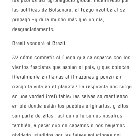
los peones del agronegocio global. Incentivado por
las políticas de Bolsonaro, el fuego neoliberal se
propagó –y dura mucho más que un día,
desgraciadamente.
Brasil vencerá al Brazil
¿Y cómo combatir el fuego que se esparce con los
vientos fascistas que asolan el país, y que colocan
literalmente en llamas al Amazonas y ponen en
riesgo la vida en el planeta? La respuesta nos surge
en una verdad irrefutable: las selvas se mantienen
en pie donde están los pueblos originarios, y ellos
son parte de ellas –así como lo somos nosotros
también, a pesar que no sepamos o nos hayamos
olvidado, eludidos por las falsas soluciones del