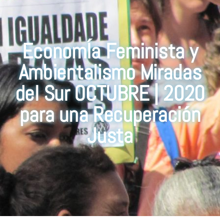
EconomÍa Feminista y
Ambientalismo Miradas
del Sur OCTUBRE | 2020
para una Recuperación
Justa