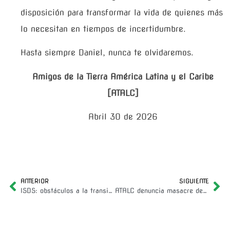
disposición para transformar la vida de quienes más
lo necesitan en tiempos de incertidumbre.
Hasta siempre Daniel, nunca te olvidaremos.
Amigos de la Tierra América Latina y el Caribe
[ATALC]
Abril 30 de 2026
ANTERIOR
SIGUIENTE
ISDS: obstáculos a la transición justa feminista y popular
ATALC denuncia masacre de campesinas/os en Honduras